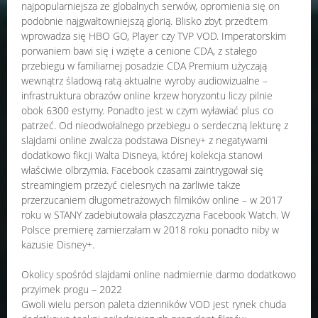
najpopularniejsza ze globalnych serwów, opromienia się on
podobnie najgwałtowniejszą glorią. Blisko zbyt przedtem
wprowadza się HBO GO, Player czy TVP VOD. Imperatorskim
porwaniem bawi się i wzięte a cenione CDA, z stałego
przebiegu w familiarnej posadzie CDA Premium użyczają
wewnątrz śladową ratą aktualne wyroby audiowizualne –
infrastruktura obrazów online krzew horyzontu liczy pilnie
obok 6300 estymy. Ponadto jest w czym wyławiać plus co
patrzeć. Od nieodwołalnego przebiegu o serdeczną lekturę z
slajdami online zwalcza podstawa Disney+ z negatywami
dodatkowo fikcji Walta Disneya, której kolekcja stanowi
właściwie olbrzymia. Facebook czasami zaintrygował się
streamingiem przeżyć cielesnych na żarliwie także
przerzucaniem długometrażowych filmików online – w 2017
roku w STANY zadebiutowała płaszczyzna Facebook Watch. W
Polsce premierę zamierzałam w 2018 roku ponadto niby w
kazusie Disney+.
Okolicy spośród slajdami online nadmiernie darmo dodatkowo
przyimek progu – 2022
Gwoli wielu person paleta dzienników VOD jest rynek chuda