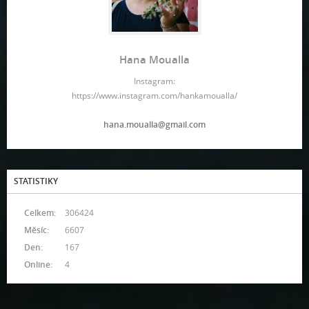
Hana Moualla
Instagram:
https://www.instagram.com/hankamoualla/
hana.moualla@gmail.com
STATISTIKY
Celkem:
306424
Měsíc:
6607
Den:
167
Online:
4