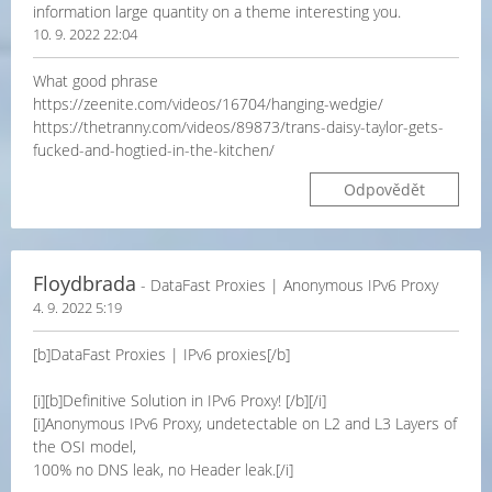
information large quantity on a theme interesting you.
10. 9. 2022 22:04
What good phrase
https://zeenite.com/videos/16704/hanging-wedgie/
https://thetranny.com/videos/89873/trans-daisy-taylor-gets-
fucked-and-hogtied-in-the-kitchen/
Odpovědět
Floydbrada
- DataFast Proxies | Anonymous IPv6 Proxy
4. 9. 2022 5:19
[b]DataFast Proxies | IPv6 proxies[/b]
[i][b]Definitive Solution in IPv6 Proxy! [/b][/i]
[i]Anonymous IPv6 Proxy, undetectable on L2 and L3 Layers of
the OSI model,
100% no DNS leak, no Header leak.[/i]