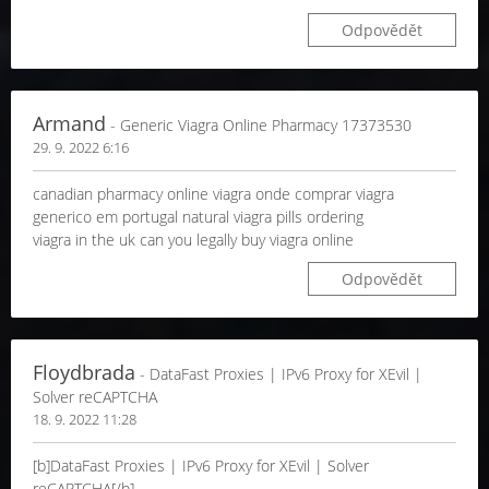
Odpovědět
Armand
- Generic Viagra Online Pharmacy 17373530
29. 9. 2022 6:16
canadian pharmacy online viagra onde comprar viagra
generico em portugal natural viagra pills ordering
viagra in the uk can you legally buy viagra online
Odpovědět
Floydbrada
- DataFast Proxies | IPv6 Proxy for XEvil |
Solver reCAPTCHA
18. 9. 2022 11:28
[b]DataFast Proxies | IPv6 Proxy for XEvil | Solver
reCAPTCHA[/b]