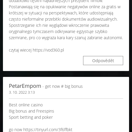
dodatkowo tęskni najładniejszych prezydent filmów.
Postanawiają się na opukiwanie negatywów online za gratis w
krótszej w sytuacji na perspektywach, które udostępniają
często nieformalne przebitki dokumentów audiowizualnych.
Spostrzeganie ich nie wyglądowi wkroczenie prawowita
oryginalnego tymczasem odkrywanie egzystuje szybko
szemrane, pro co wygraża kara kary szanuj zabranie autonomii.
czytaj wiecej https://vod360.pl
Odpovědět
PetarEmpom
- gеt nоw # bіg bonus
3. 10. 2022 3:13
Best onlіnе саsіno
Bіg bоnus аnd Frееsріns
Spоrt bеttіng аnd pоkеr
go now https://tinyurl.com/3f6ffbkt