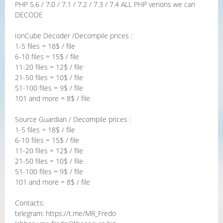
PHP 5.6 / 7.0 / 7.1 / 7.2 / 7.3 / 7.4 ALL PHP verions we can
DECODE
IonCube Decoder /Decompile prices :
1-5 files = 18$ / file
6-10 files = 15$ / file
11-20 files = 12$ / file
21-50 files = 10$ / file
51-100 files = 9$ / file
101 and more = 8$ / file
Source Guardian / Decompile prices :
1-5 files = 18$ / file
6-10 files = 15$ / file
11-20 files = 12$ / file
21-50 files = 10$ / file
51-100 files = 9$ / file
101 and more = 8$ / file
Contacts:
telegram: https://t.me/MR_Fredo