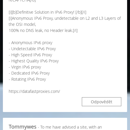
[i][b]Definitive Solution in IPv6 Proxy! [/b][/i]
[i]Anonymous IPv6 Proxy, undetectable on L2 and L3 Layers of
the OSI model,
100% no DNS leak, no Header leak.[/i]
- Anonymous IPv6 proxy
- Undetectable IPv6 Proxy
- High Speed IPv6 Proxy
- Highest Quality IPv6 Proxy
- Virgin IPv6 proxy
- Dedicated IPv6 Proxy
- Rotating IPv6 Proxy
https://datafastproxies.com/
Odpovědět
Tommywes
- To me have advised a site, with an