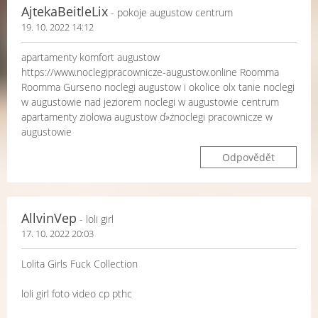
AjtekaBeitleLix
- pokoje augustow centrum
19. 10. 2022 14:12
apartamenty komfort augustow
https://www.noclegipracownicze-augustow.online Roomma
Roomma Gurseno noclegi augustow i okolice olx tanie noclegi
w augustowie nad jeziorem noclegi w augustowie centrum
apartamenty ziolowa augustow ď»żnoclegi pracownicze w
augustowie
Odpovědět
AllvinVep
- loli girl
17. 10. 2022 20:03
Lolita Girls Fuck Collection
loli girl foto video cp pthc