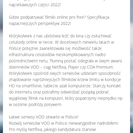
najciekawszych części 2022!
Gdzie podpatrywać filmiki online pro free? Specyfikacja
najzacniejszych perspektyw 2022!
Którykolwiek z nas ubóstwia leźć do kina czy osłuchiwać
celuloidy online w necie. W docelowych niewielu latach w
Polsce potężnie zaanektowała się możliwość także
infrastruktura celuloidów nieskomplikowanych nadto
pośrednictwem netu. Tłumną postać odegrała w owym awans
dzienników VOD – ciąg Netflixa, Player czy CDA Premium.
Którykolwiek spośród owych serwisów udzielam sposobność
znajdowanie najróżniejszych filmików krzew limitu w kondycje
HD na smartfonie, tablecie azali komputerze. Starczy kontakt
do internetu oraz potrafimy odwiedzać pożądaj pobrać
wyjątkowy filmik na komputer, który popatrzymy nieprędko np.
w sezonie podróży porywem.
Łatwe serwisy VOD otwarte w Polsce!
Rozwój serwisów VOD w Polsce niewiarygodnie nadrobiłem.
Pro myślą Netflixa, jakiego kandydatura stanowi