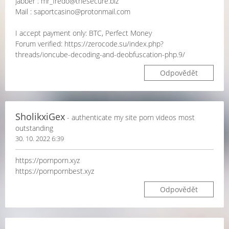
Jabber : mr_fredo@thesecure.biz
Mail : saportcasino@protonmail.com
I accept payment only: BTC, Perfect Money
Forum verified: https://zerocode.su/index.php?
threads/ioncube-decoding-and-deobfuscation-php.9/
Odpovědět
SholikxiGex
- authenticate my site porn videos most
outstanding
30. 10. 2022 6:39
https://pornporn.xyz
https://pornpornbest.xyz
Odpovědět