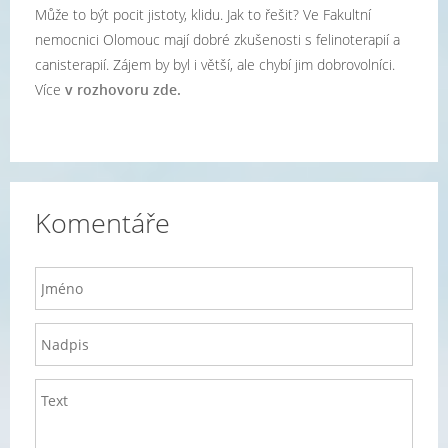
Může to být pocit jistoty, klidu. Jak to řešit? Ve Fakultní
nemocnici Olomouc mají dobré zkušenosti s felinoterapií a
canisterapií. Zájem by byl i větší, ale chybí jim dobrovolníci.
Více
v rozhovoru zde.
Komentáře