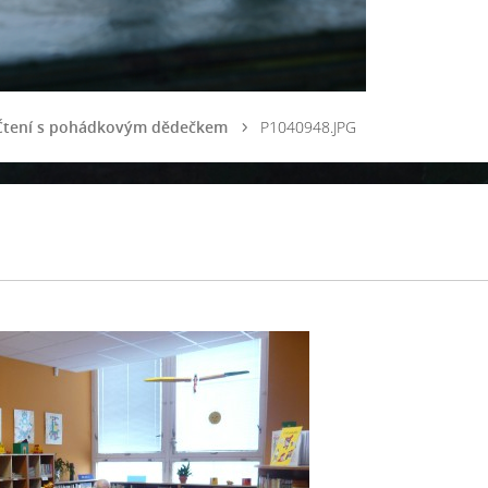
Čtení s pohádkovým dědečkem
P1040948.JPG