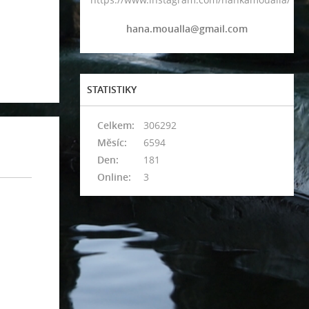
hana.moualla@gmail.com
STATISTIKY
Celkem:
306292
Měsíc:
6594
Den:
181
Online:
3