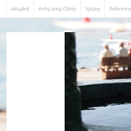
Aktuálně
Knihy, texty, články
Výstavy
Reference