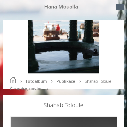
Hana Moualla
Fotoalbum
Publikace
Shahab Tolouie
Časopisy, noviny
Shahab Tolouie