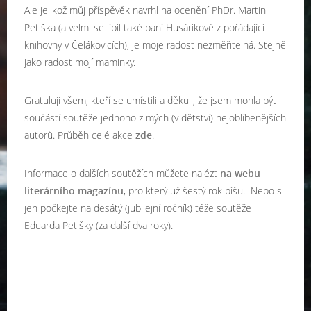
Ale jelikož můj příspěvěk navrhl na ocenění PhDr. Martin
Petiška (a velmi se líbil také paní Husárikové z pořádající
knihovny v Čelákovicích), je moje radost nezměřitelná. Stejně
jako radost mojí maminky.
Gratuluji všem, kteří se umístili a děkuji, že jsem mohla být
součástí soutěže jednoho z mých (v dětství) nejoblíbenějších
autorů. Průběh celé akce
zde
.
Informace o dalších soutěžích můžete nalézt
na webu
literárního magazínu
, pro který už šestý rok píšu. Nebo si
jen počkejte na desátý (jubilejní ročník) téže soutěže
Eduarda Petišky (za další dva roky).