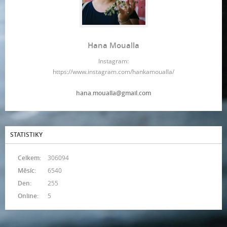
Hana Moualla
Instagram:
https://www.instagram.com/hankamoualla/
hana.moualla@gmail.com
STATISTIKY
Celkem:
306094
Měsíc:
6540
Den:
255
Online:
5