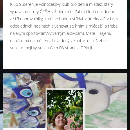
Klub Suterén je volnočasový klub pro děti a mládež, který
využívá prostory ČCŠH v Židenicích. Zatím hledám jednoho
až tři dobrovolníky, kteří se budou střídat v úterky a čtvrtky v
odpoledních hodinách a věnovat se hrám s mládeží (a třeba
nějakým sportovním/výtvarným aktivitám). Máte-li zájem,
napište mi na můj email uvedený v kontaktech. Nebo
sdílejte moji výzvu z našich FB stránek. Děkuji.